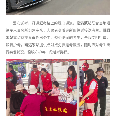
爱心送考，打通赶考路上的暖心通道。
临洮浆站
联合当地退
役军人事务所组建车队，志愿者身着迷彩服往返接送考生。
岷县
浆站
重点帮扶父母外出务工、缺少陪同的考生，全程文明行车、
静音护考。
靖远浆站
提供点对点免费送考服务，随时应对考生出
行突发状况，稳稳守护每一段赶考路程。