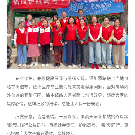
专业守护，兼顾健康保障与情绪安抚。
泾川浆站
联合当地血
站在岗值守，依托医疗专业能力处置突发健康问题。面对考场内
外普遍的紧张氛围，
榆中浆站
志愿者耐心沟通疏导，舒缓大家的
焦虑心情，这样细致的陪伴，总能让人多一份安心。
细微善意，皆是温情。一直以来，国药天坛各浆站始终以实
际行动践行公益初心，勇担社会责任。护航高考，“浆”爱同行。衷
心祝愿广大学子旗开得胜、金榜题名！