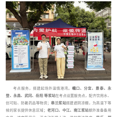
考点服务，搭建起场外温情港湾。
巉口、分宜、景泰、永
登、永昌、武冈、岳阳
等浆站
在考点设置服务点，配齐饮用水、
创可贴、防暑药品等物资；
皋兰浆站
搭建遮阴凉棚，为高温下等
候的家长提供休息区域；
老河口、中江、南江浆站
额外准备备用