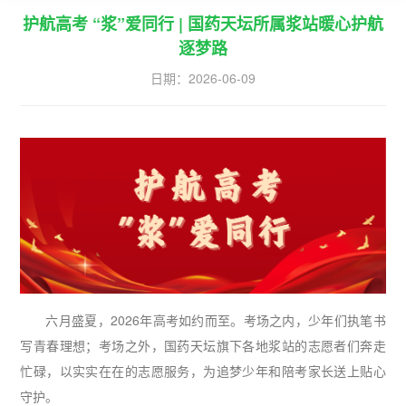
护航高考 “浆”爱同行 | 国药天坛所属浆站暖心护航
逐梦路
日期：
2026-06-09
六月盛夏，2026年高考如约而至。考场之内，少年们执笔书
写青春理想；考场之外，国药天坛旗下各地浆站的志愿者们奔走
忙碌，以实实在在的志愿服务，为追梦少年和陪考家长送上贴心
守护。