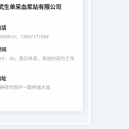
武生单采血浆站有限公司
电话
6905813；13507171599
时间
0-15：30；周日休息，其他时间为工作
地址
钟祥市西环一路祥瑞大道