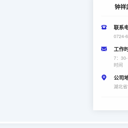
钟祥
联系
0724-
工作
7：3
时间
公司
湖北省