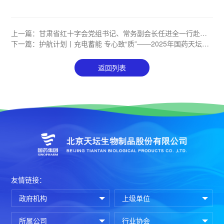
上一篇：
甘肃省红十字会党组书记、常务副会长任进全一行赴国
药天坛兰州项目考察交流
下一篇：
护航计划丨充电蓄能 专心致“质”——2025年国药天坛浆
站质量管理专项培训圆满完成
返回列表
友情链接：