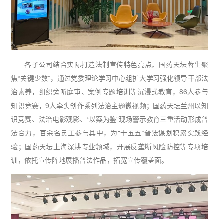
各子公司结合实际打造法制宣传特色亮点。国药天坛蓉生聚
焦“关键少数”，通过党委理论学习中心组扩大学习强化领导干部法
治素养，组织旁听庭审、案例专题培训等沉浸式教育，86人参与
知识竞赛，9人牵头创作系列法治主题微视频；国药天坛兰州以知
识竞赛、法治电影观影、“以案为鉴”现场警示教育三重活动形成普
法合力，百余名员工参与其中，为“十五五”普法谋划积累实践经
验；国药天坛上海深耕专业领域，开展反垄断风险防控等专项培
训，依托宣传阵地展播普法作品，拓宽宣传覆盖面。