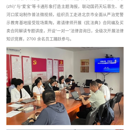
(zhì)”与“爱宝”等卡通形象打造主题海报，联动国药天坛蓉生、老
河口浆站制作普法微视频，组织员工走进北京市全面从严治党警
示教育基地接受现场熏陶，邀请律师开展《民法典》合同编及买
卖合同解读专题讲座，开设“一对一”法律咨询日，全级次开展法律
知识竞赛，2700 余名员工踊跃参与。