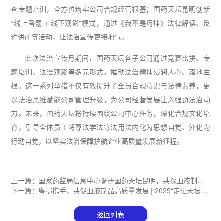
查专题培训，全方位筑牢公司合规经营根基；国药天坛昆明创新
“线上答题 + 线下观影”模式，通过《我不是药神》法律解读、反
诈讲座等活动，让法治宣传更接地气。
此次法治宣传月期间，国药天坛各子公司通过竞赛比拼、专
题培训、法治观影等多元形式，推动法治精神浸润人心、落地生
根。这一系列举措不仅有效提升了全员合规意识与法律素养，更
以法治思维赋能公司管理升级，为公司经营发展注入强劲法治动
力。未来，国药天坛将持续围绕公司中心任务，深化合规文化培
育，引导全体员工将尊法学法守法用法内化为思想自觉、外化为
行动自觉，以坚实法治保障护航企业高质量发展新征程。
上一篇：
国家药监局信息中心调研国药天坛昆明，共探血液制品
智慧监管新路径
下一篇：
粤鄂携手，共促血液制品高质量发展 | 2025“走进天坛”
活动在武汉成功举办
返回列表