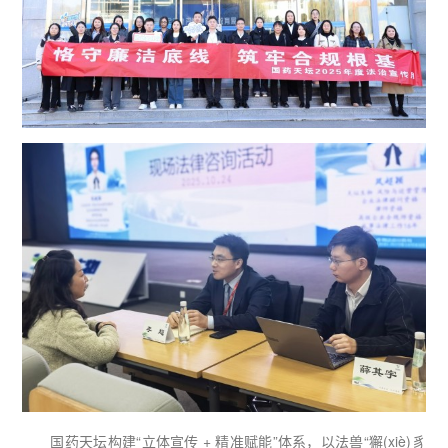
国药天坛构建“立体宣传 + 精准赋能”体系，以法兽“獬(xiè)豸