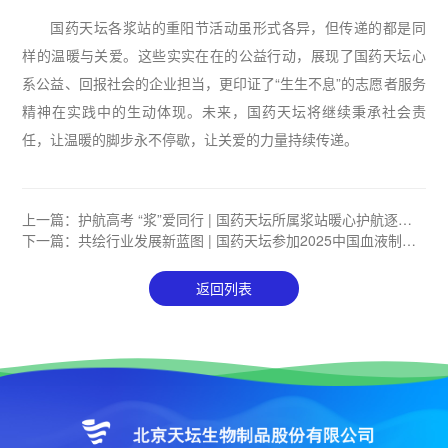
国药天坛各浆站的重阳节活动虽形式各异，但传递的都是同
样的温暖与关爱。这些实实在在的公益行动，展现了国药天坛心
系公益、回报社会的企业担当，更印证了“生生不息”的志愿者服务
精神在实践中的生动体现。未来，国药天坛将继续秉承社会责
任，让温暖的脚步永不停歇，让关爱的力量持续传递。
上一篇：
护航高考 “浆”爱同行 | 国药天坛所属浆站暖心护航逐梦
路
下一篇：
共绘行业发展新蓝图 | 国药天坛参加2025中国血液制品
发展和技术交流大会
返回列表