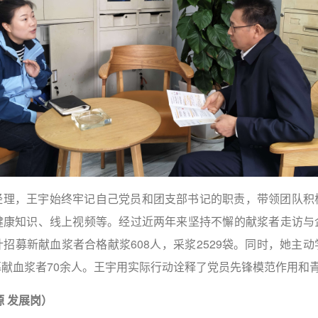
经理，王宇始终牢记自己党员和团支部书记的职责，带领团队积
健康知识、线上视频等。经过近两年来坚持不懈的献浆者走访与
招募新献血浆者合格献浆608人，采浆2529袋。同时，她主
献血浆者70余人。王宇用实际行动诠释了党员先锋模范作用和
源
发展岗）