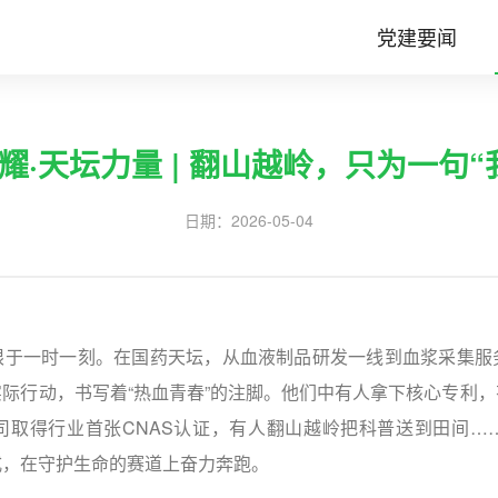
党建要闻
耀·天坛力量 | 翻山越岭，只为一句“
日期：
2026-05-04
限于一时一刻。在国药天坛，从血液制品研发一线到血浆采集服
际行动，书写着“热血青春”的注脚。他们中有人拿下核心专利
司取得行业首张CNAS认证，有人翻山越岭把科普送到田间…
式，在守护生命的赛道上奋力奔跑。