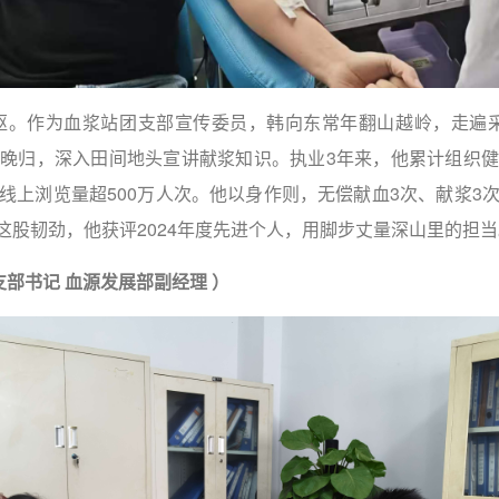
岖。作为血浆站团支部宣传委员，韩向东常年翻山越岭，走遍采
出晚归，深入田间地头宣讲献浆知识。执业3年来，他累计组织健
，线上浏览量超500万人次。他以身作则，无偿献血3次、献浆3次
这股韧劲，他获评2024年度先进个人，用脚步丈量深山里的担当
支部书记 血源发展部副经理
）