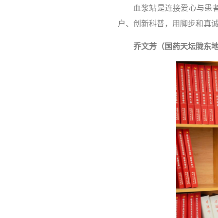
血浆站是连接爱心与患
户、创新科普，用脚步和真
乔文芳（国药天坛陇东