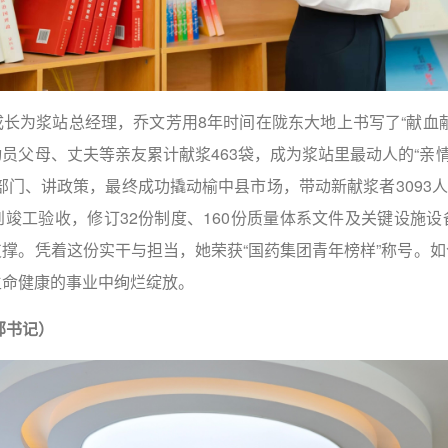
长为浆站总经理，乔文芳用8年时间在陇东大地上书写了“献血
员父母、丈夫等亲友累计献浆463袋，成为浆站里最动人的“亲情
部门、讲政策，最终成功撬动榆中县市场，带动新献浆者3093人、
竣工验收，修订32份制度、160份质量体系文件及关键设施
撑。凭着这份实干与担当，她荣获“国药集团青年榜样”称号。
生命健康的事业中绚烂绽放。
部书记）