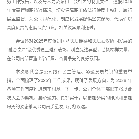
务工作报告，以及与人力资源和工会相关的制度文件，通报2025
年度高管履职待遇情况，切实保障职工依法行使民主权利、履行
民主监督，为公司规范化、制度化发展提供坚实保障。代表们以
高度负责的态度认真审议，相关议案顺利通过。
会议还对2025年度促进国药天坛瑞德和天坛武汉协同发展的
“融合之星”及优秀员工进行表彰，树立先进典型，弘扬榜样力量，
在公司内部营造比学赶超、奋勇争先的良好氛围。
本次职代会是公司践行民主管理、凝聚发展共识的重要举
措，全面梳理了2025年工作成果，明确了发展方向，为 2026 年
各项工作有序推进筑牢根基。下一步，公司全体干部职工将以此
次大会为契机，凝心聚力、真抓实干，以更加务实的作风和更加
昂扬的姿态推动公司高质量发展行稳致远。