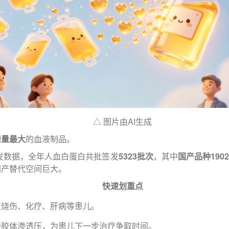
△ 图片由AI生成
用量最大
的血液制品。
签发数据，全年人血白蛋白共批签发
5323批次
，其中
国产品种190
国产替代空间巨大。
快速划重点
重烧伤、化疗、肝病等患儿。
持胶体渗透压，为患儿下一步治疗争取时间。